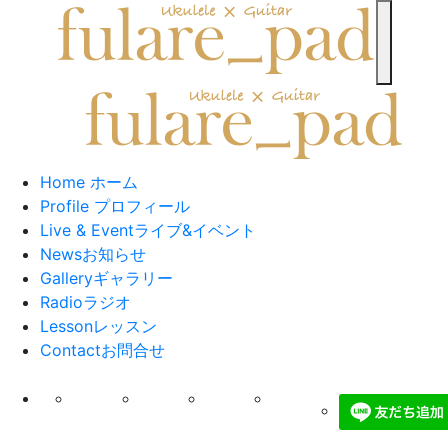
toggle n
Home
ホーム
Profile
プロフィール
Live & Event
ライブ&イベント
News
お知らせ
Gallery
ギャラリー
Radio
ラジオ
Lesson
レッスン
Contact
お問合せ