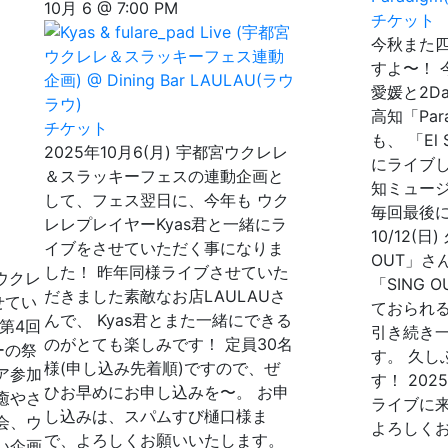
10月 6 @ 7:00 PM
チケット
今秋また
すよ〜！
愛媛と2Da
高知「Pa
チケット
も、 「El
2025年10月6(月) 宇都宮ウクレレ
にライブ
＆スラッキーフェスの連動企画と
知ミュー
して、フェス翌日に、今年も ウク
毎回最後
レレプレイヤーKyas君と一緒にラ
10/12(
イブをさせていただく事になりま
OUT」さ
した！ 昨年同様ライブさせていた
宮ウクレ
「SING
だきました素敵なお店LAULAUさ
せてい
ておられる
んで、 Kyas君とまた一緒にできる
第4回
引き続き
のがとても楽しみです！ 定員30名
ーの祭
す。 久
様(申し込み先着順)ですので、ぜ
ア参加
す！ 20
ひお早めにお申し込みを〜。 お申
癒やさ
ライブに
し込みは、スパムすび樋口様ま
会、ウ
よろしく
で、よろしくお願いいたします。
い企画