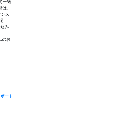
て一緒
所は、
リオンス
開場
し込み
さんのお
スポート