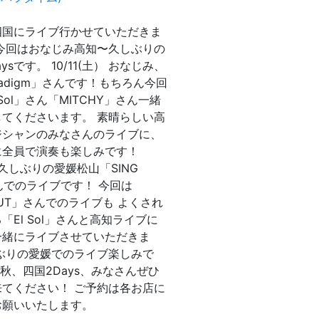
四国にライブ行かせていただきま
 今回はおなじみ高知〜久しぶりの
ysです。 10/11(土） おなじみ、
radigm」さんです！もちろん今回
 Sol」さん「MITCHY」さん一緒
してくださいます。 素晴らしい高
ジシャンのみなさんのライブに、
に全員で演奏も楽しみです！
日) 久しぶりの愛媛松山「SING
んでのライブです！ 今回は
 OUT」さんでのライブも よくされ
「El Sol」さんと高知ライブに
一緒にライブさせていただきま
しぶりの愛媛でのライブ楽しみで
25秋、四国2Days、みなさんぜひ
来てください！ ご予約は各お店に
お願いいたします。