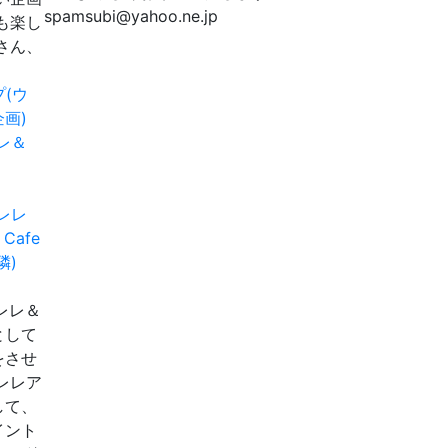
spamsubi@yahoo.ne.jp
も楽し
さん、
(ウ
画)
レ＆
クレレ＆
として
をさせ
レレア
して、
イント