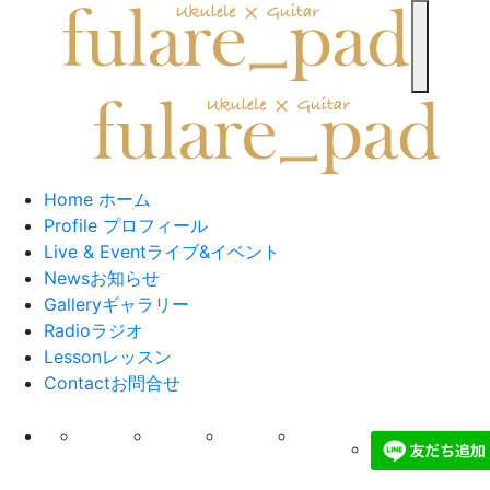
toggle n
Home
ホーム
Profile
プロフィール
Live & Event
ライブ&イベント
News
お知らせ
Gallery
ギャラリー
Radio
ラジオ
Lesson
レッスン
Contact
お問合せ