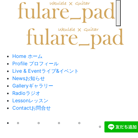
toggle n
Home
ホーム
Profile
プロフィール
Live & Event
ライブ&イベント
News
お知らせ
Gallery
ギャラリー
Radio
ラジオ
Lesson
レッスン
Contact
お問合せ