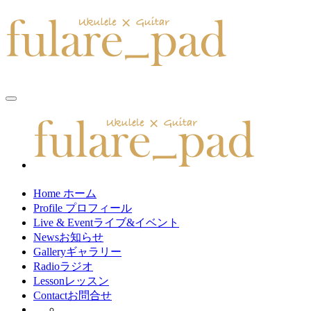
toggle
navigation
Home
ホーム
Profile
プロフィール
Live & Event
ライブ&イベント
News
お知らせ
Gallery
ギャラリー
Radio
ラジオ
Lesson
レッスン
Contact
お問合せ