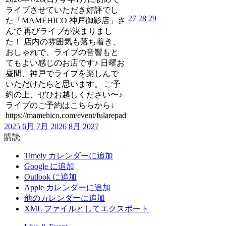
ライブさせていただき好評でし
27
28
29
た「MAMEHICO 神戸御影店」さ
んで 再びライブが決まりまし
た！ 店内の雰囲気も落ち着き、
おしゃれで、ライブの音響もと
てもよい感じのお店です♪ 日曜お
昼間、神戸でライブを楽しんで
いただけたらと思います。 ご予
約の上、ぜひお越しください〜♪
ライブのご予約はこちらから↓
https://mamehico.com/event/fularepad
2025
6月
7月 2026
8月
2027
購読
Timely カレンダーに追加
Google に追加
Outlook に追加
Apple カレンダーに追加
他のカレンダーに追加
XML ファイルとしてエクスポート