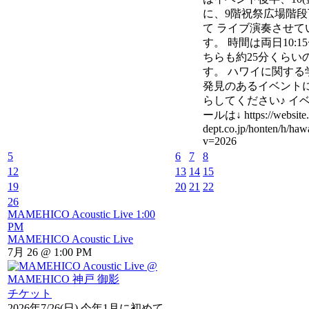
に、9階祝祭広場階
て ライブ演奏させて
す。 時間は両日10:15
ちらも約25分くらい
す。 ハワイに関する
発見のあるイベント
らしてください♪ イ
ールは↓ https://website
dept.co.jp/honten/h/haw
v=2026
5
6
7
8
12
13
14
15
19
20
21
22
26
MAMEHICO Acoustic Live
1:00
PM
MAMEHICO Acoustic Live
7月 26 @ 1:00 PM
チケット
2026年7/26(日) 今年1月に初めて