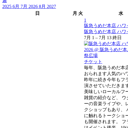
週
2025
6月
7月 2026
8月
2027
日
月
火
水
1
阪急うめだ本店 ハワイ
阪急うめだ本店 ハワイ
7月 1 – 7月 13
終日
チケット
毎年、阪急うめだ本
おられます人気のハ
昨年に続き今年もフ
演させていただきます
美味しいローカルフ
雑貨の紹介など、 ウ
ーの音楽ライブや、
クショップもあり、 
に触れるトークショ
も開催されます。 フ
はイベント後半、10(金