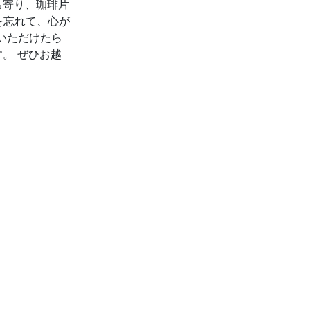
ち寄り、珈琲片
を忘れて、心が
いただけたら
。 ぜひお越