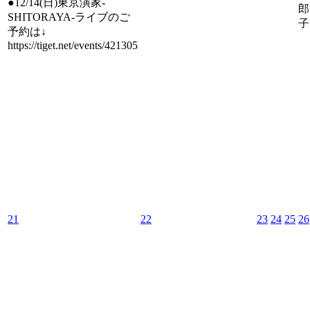
●12/14(日)東京演家-
郎
SHITORAYA-ライブのご
子
予約は↓
https://tiget.net/events/421305
21
22
23
24
25
26