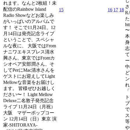
し
れます。なんと2枚組！未
さ
配信のRainbow Island
15
16
17
18
R
Radio Showなどお楽しみ
た
がいっぱいのアルバムで
ht
す！ そこで11月24日、12
〜
月14日は発売記念ライブ
本
ということで、スペシャ
身
ルな夜に、 大阪ではFrom
志
ナニワエキスプレス清水
て
興さん、東京ではFromカ
ー
シオペア安部潤さん、そ
中
してPerにMac清水さんを
ど
ゲストにお迎えしてLight
ン
Mellowな音楽をお届けし
れ
ます。 皆様ぜひお越しく
「
ださい〜！ Light Mellow
ト
Deluxe二名敦子発売記念
ブ
ライブ 11月24日（月祝）
で
大阪 マザーポップコー
ス
ン 12月14日（日）東京 演
等
家-SHITORAYA-
や