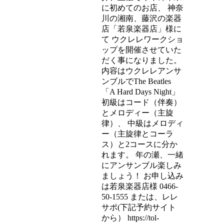
に初めてのお店、 神奈
川の湘南、藤沢の楽器
店「若泉楽器店」様に
て ウクレレワークショ
ップを開催させていた
だく事になりました。
内容はウクレレアンサ
ンブルでThe Beatles
「A Hard Days Night」
初級はコード（伴奏）
とメロディー（主旋
律）、 中級はメロディ
ー（主旋律とコーラ
ス）と2コースに分か
れます。 年の瀬、一緒
にアンサンブル楽しみ
ましょう！ お申し込み
は若泉楽器店様 0466-
50-1555 または、レレ
サポ(下記予約サイト
から） https://tol-