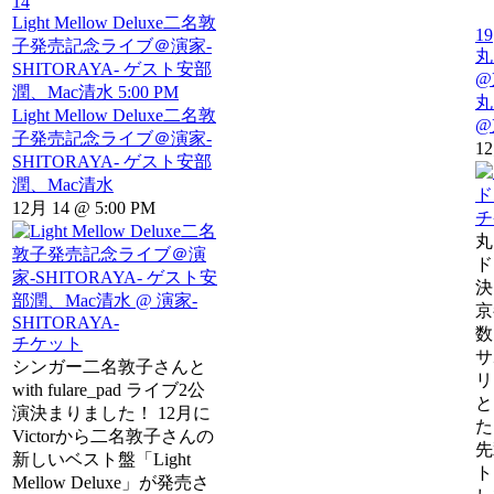
14
Light Mellow Deluxe二名敦
19
子発売記念ライブ＠演家-
丸
SHITORAYA- ゲスト安部
@
潤、Mac清水
5:00 PM
丸
Light Mellow Deluxe二名敦
@
子発売記念ライブ＠演家-
12
SHITORAYA- ゲスト安部
潤、Mac清水
12月 14 @ 5:00 PM
チ
丸
ド
決
京
数
チケット
サ
シンガー二名敦子さんと
リ
with fulare_pad ライブ2公
と
演決まりました！ 12月に
た
Victorから二名敦子さんの
先
新しいベスト盤「Light
ト
Mellow Deluxe」が発売さ