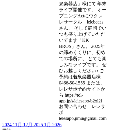
泉楽器店」様にて 年末
ライブ開催です。 オー
プニングActにウクレ
レサークル「lelebeat」
さん、 そして静岡でい
つも盛り上げていただ
いてます「KK
BROS」さん。 2025年
の締めくくりに、初め
ての場所に、 とても楽
しみなライブです。 ぜ
ひお越しください♪ ご
予約は若泉楽器店様
0466-50-1555 または、
レレサポ予約サイトか
ら https://tol-
app.jp/s/lelesapo/b2xl2l
お問い合わせ レレサ
ポ
lelesapo.jimu@gmail.com
2024
11月
12月 2025
1月
2026