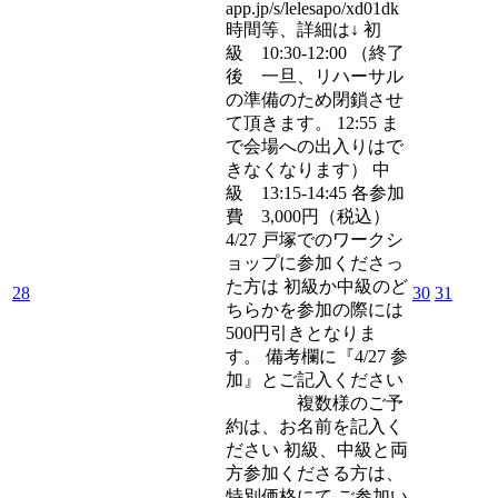
app.jp/s/lelesapo/xd01dk
時間等、詳細は↓ 初
級 10:30-12:00 （終了
後 一旦、リハーサル
の準備のため閉鎖させ
て頂きます。 12:55 ま
で会場への出入りはで
きなくなります） 中
級 13:15-14:45 各参加
費 3,000円（税込）
4/27 戸塚でのワークシ
ョップに参加くださっ
た方は 初級か中級のど
28
30
31
ちらかを参加の際には
500円引きとなりま
す。 備考欄に『4/27 参
加』とご記入ください
複数様のご予
約は、お名前を記入く
ださい 初級、中級と両
方参加くださる方は、
特別価格にて ご参加い