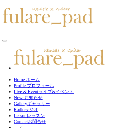
toggle
navigation
Home
ホーム
Profile
プロフィール
Live & Event
ライブ&イベント
News
お知らせ
Gallery
ギャラリー
Radio
ラジオ
Lesson
レッスン
Contact
お問合せ