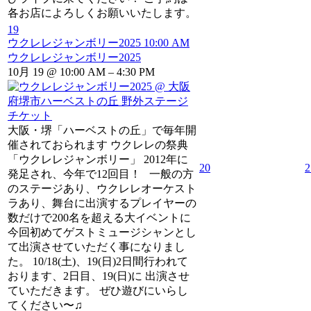
各お店によろしくお願いいたします。
19
ウクレレジャンボリー2025
10:00 AM
ウクレレジャンボリー2025
10月 19 @ 10:00 AM – 4:30 PM
チケット
大阪・堺「ハーベストの丘」で毎年開
催されておられます ウクレレの祭典
「ウクレレジャンボリー」 2012年に
20
2
発足され、今年で12回目！ 一般の方
のステージあり、ウクレレオーケスト
ラあり、舞台に出演するプレイヤーの
数だけで200名を超える大イベントに
今回初めてゲストミュージシャンとし
て出演させていただく事になりまし
た。 10/18(土)、19(日)2日間行われて
おります、2日目、19(日)に 出演させ
ていただきます。 ぜひ遊びにいらし
てください〜♫