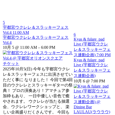
5
宇都宮ウクレレ＆スラッキーフェス
Vol.4
11:00 AM
6
宇都宮ウクレレ＆スラッキーフェス
Kyas & fulare_pad
Vol.4
Live (宇都宮ウクレ
10月 5 @ 11:00 AM – 6:00 PM
レ＆スラッキーフェ
ス連動企画)
7:00 PM
Kyas & fulare_pad
チケット
Live (宇都宮ウクレ
2025年10月5(日) 今年も宇都宮ウクレ
レ＆スラッキーフェ
レ＆スラッキーフェスに出演させてい
ス連動企画)
ただく事に なりました！ 今回で第4回
10月 6 @ 7:00 PM
目のウクレレとスラッキーギターの祭
典！ プロの演奏あり！アマチュア参
加枠もあり、 一日中優しい音色で癒
やされます。 ウクレレが当たる抽選
会、ウクレレワークショップと、 楽
しい企画盛りだくさんです。 今回も