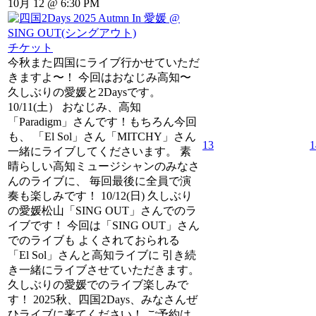
10月 12 @ 6:30 PM
チケット
今秋また四国にライブ行かせていただ
きますよ〜！ 今回はおなじみ高知〜
久しぶりの愛媛と2Daysです。
10/11(土） おなじみ、高知
「Paradigm」さんです！もちろん今回
も、 「El Sol」さん「MITCHY」さん
13
1
一緒にライブしてくださいます。 素
晴らしい高知ミュージシャンのみなさ
んのライブに、 毎回最後に全員で演
奏も楽しみです！ 10/12(日) 久しぶり
の愛媛松山「SING OUT」さんでのラ
イブです！ 今回は「SING OUT」さん
でのライブも よくされておられる
「El Sol」さんと高知ライブに 引き続
き一緒にライブさせていただきます。
久しぶりの愛媛でのライブ楽しみで
す！ 2025秋、四国2Days、みなさんぜ
ひライブに来てください！ ご予約は