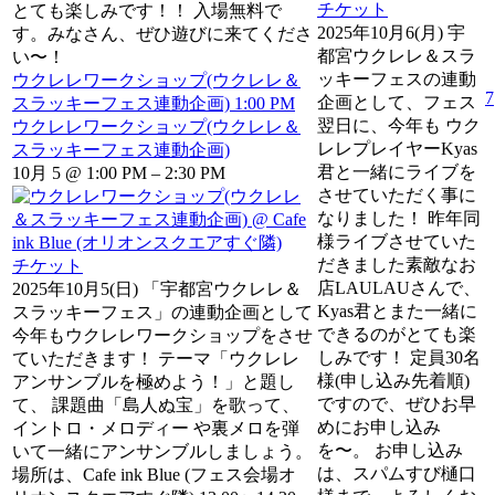
チケット
とても楽しみです！！ 入場無料で
2025年10月6(月) 宇
す。みなさん、ぜひ遊びに来てくださ
都宮ウクレレ＆スラ
い〜！
ッキーフェスの連動
ウクレレワークショップ(ウクレレ＆
7
企画として、フェス
スラッキーフェス連動企画)
1:00 PM
翌日に、今年も ウク
ウクレレワークショップ(ウクレレ＆
レレプレイヤーKyas
スラッキーフェス連動企画)
君と一緒にライブを
10月 5 @ 1:00 PM – 2:30 PM
させていただく事に
なりました！ 昨年同
様ライブさせていた
だきました素敵なお
チケット
店LAULAUさんで、
2025年10月5(日) 「宇都宮ウクレレ＆
Kyas君とまた一緒に
スラッキーフェス」の連動企画として
できるのがとても楽
今年もウクレレワークショップをさせ
しみです！ 定員30名
ていただきます！ テーマ「ウクレレ
様(申し込み先着順)
アンサンブルを極めよう！」と題し
ですので、ぜひお早
て、 課題曲「島人ぬ宝」を歌って、
めにお申し込み
イントロ・メロディー や裏メロを弾
を〜。 お申し込み
いて一緒にアンサンブルしましょう。
は、スパムすび樋口
場所は、Cafe ink Blue (フェス会場オ