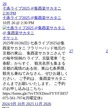
26
七条ライブ2025 @集酉楽サカタニ
2:30 PM
七条ライブ2025 @集酉楽サカタニ
10月 26 @ 2:30 PM
チケット
2025年10/26(日) 七条ライブ2025@集
酉楽サカタニ フラリーパッド地元の
27
2
京都の東山、 集酉楽サカタニさんで
の毎年恒例の ライブ。京阪電車「七
条駅」からすぐ、 観光名所も集まる
京都の風情のある街、東山七条界隈。
観光も兼ねてみなさん、ぜひお越しく
ださい。 ご予約は、 集酉楽サカタニ
さんまでお願いいたします。 ご予約
のお申し込みはこちら↓
https://forms.gle/7evTNXDnwFYYF3H57
075-561-7974(月曜定休)
2024
9月
10月 2025
11月
2026