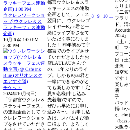
都宮ウクレレ＆スラ
ラッキーフェス連動
まりま
ッキーフェスの連動
企画)
1:00 PM
『二名敦
企画として、フェス
ウクレレワークショ
8
9
10
11
フラリ
翌日に、 ウクレレプ
ップ(ウクレレ＆ス
ド、清水
レイヤーKyas君と一
ラッキーフェス連動
Acoustic
緒にライブをさせて
企画)
2024』
いただく事になりま
10月 6 @ 1:00 PM –
（土）
した！ 昨年初めて宇
2:30 PM
町 マ
都宮でのライブさせ
プコーン
ていただきましたお
日（土
店LAULAUさんで
北沢 
の、 1年ぶりのライ
知空知 
ブ。しかもKyas君と
です！
一緒にできるのがと
楽しみ
チケット
ても楽しみです！ 定
演 二
2024年10月6(日)
員30名様(申し込み
子 
「宇都宮ウクレレ＆
先着順)ですので、
パッド
スラッキーフェス」
ぜひお早めにお申し
輔uke
の連動企画として ウ
込みを〜。 お申し込
g、ch
クレレワークショッ
みは、スパムすび樋
（bass ,
プをさせていただき
口様まで、よろしく
大阪ラ