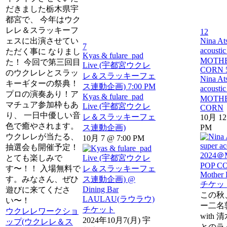
だきました栃木県宇
都宮で、 今年はウク
レレ＆スラッキーフ
12
ェスに出演させてい
Nina At
7
acousti
ただく事に なりまし
Kyas & fulare_pad
MOTHE
た！ 今回で第三回目
Live (宇都宮ウクレ
CORN
のウクレレとスラッ
レ＆スラッキーフェ
Nina At
キーギターの祭典！
ス連動企画)
7:00 PM
acousti
プロの演奏あり！ア
Kyas & fulare_pad
MOTHE
マチュア参加枠もあ
Live (宇都宮ウクレ
CORN
り、 一日中優しい音
レ＆スラッキーフェ
10月 12
色で癒やされます。
ス連動企画)
PM
ウクレレが当たる、
10月 7 @ 7:00 PM
抽選会も開催予定！
とても楽しみで
す〜！！ 入場無料で
す。みなさん、ぜひ
チケッ
遊びに来てくださ
この秋
い〜！
ー二名
チケット
ウクレレワークショ
with
2024年10月7(月) 宇
ップ(ウクレレ＆ス
とのラ