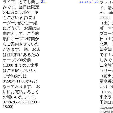
21
22
23
24
25
ライブ、とても楽し
フラリ
みです。当日は限定
ド、清水
のLiveコラボケーキ
Acoustic
もございます(要オ
2024』
ーダー) ぜひご一緒
（土）
にどうぞ。 お席は自
町 マ
由席として、ご予約
プコーン
順にオープン時間か
日（土
らご案内させていた
北沢 
だきます。 尚、お店
知空知 
は住宅街にあるため
です！
オープン30分前
しみで
(13:00)までのご来場
二名
はご遠慮ください。
ラリー
ご予約受付は
（前田大
8/29(木)11:00からと
清水英之
なっております。 お
cho）
店にお電話よろしく
（bass ,
お願いいたします。
東京ラ
0748-26-7968 (11:00 ~
予約は
18:00)
https://
ku-chi.