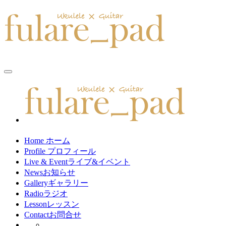
toggle
navigation
Home
ホーム
Profile
プロフィール
Live & Event
ライブ&イベント
News
お知らせ
Gallery
ギャラリー
Radio
ラジオ
Lesson
レッスン
Contact
お問合せ