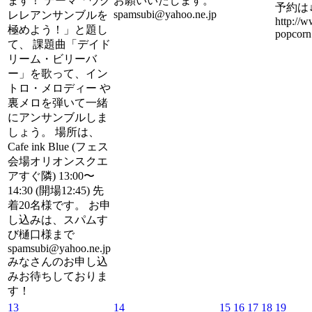
ます！ テーマ「ウク
お願いいたします。
予約は
spamsubi@yahoo.ne.jp
レレアンサンブルを
http://
極めよう！」と題し
popcorn
て、 課題曲「デイド
リーム・ビリーバ
ー」を歌って、イン
トロ・メロディー や
裏メロを弾いて一緒
にアンサンブルしま
しょう。 場所は、
Cafe ink Blue (フェス
会場オリオンスクエ
アすぐ隣) 13:00〜
14:30 (開場12:45) 先
着20名様です。 お申
し込みは、スパムす
び樋口様まで
spamsubi@yahoo.ne.jp
みなさんのお申し込
みお待ちしておりま
す！
13
14
15
16
17
18
19