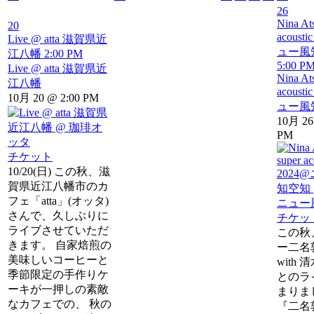
26
Nina At
20
acoust
Live @ atta 滋賀県近
ュー風
江八幡
2:00 PM
5:00 P
Live @ atta 滋賀県近
Nina At
江八幡
acoust
10月 20 @ 2:00 PM
ュー風
10月 26
PM
チケット
10/20(日) この秋、滋
賀県近江八幡市のカ
フェ「atta」(オッタ)
さんで、久しぶりに
チケッ
ライブさせていただ
この秋
きます。 自家焙煎の
ー二名
美味しいコーヒーと
with
季節限定の手作りケ
とのラ
ーキが一押しの素敵
まりま
なカフェでの、 秋の
『二名敦