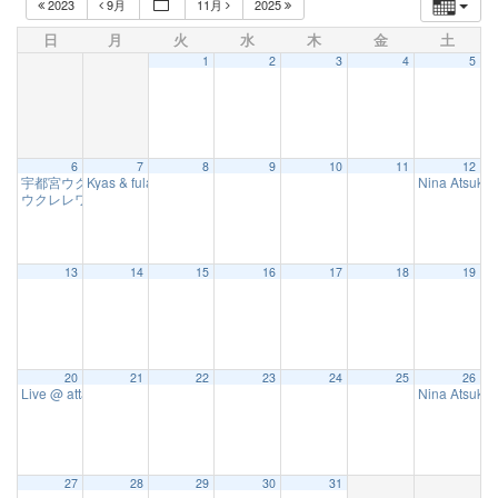
2023
9月
11月
2025
日
月
火
水
木
金
土
1
2
3
4
5
6
7
8
9
10
11
12
宇都宮ウクレレ＆スラッキーフェス Vol.3
Kyas & fulare_pad Live (宇都宮ウクレレ＆スラッキーフェス連動企
Nina Atsuk
11:00 AM
ウクレレワークショップ(ウクレレ＆スラッキーフェス連動企画)
1:00 PM
13
14
15
16
17
18
19
20
21
22
23
24
25
26
Live @ atta 滋賀県近江八幡
Nina Atsuk
2:00 PM
27
28
29
30
31