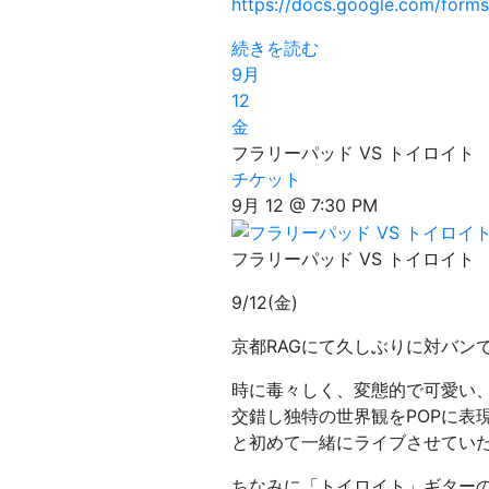
https://docs.google.com/fo
続きを読む
9月
12
金
フラリーパッド VS トイロイト
チケット
9月 12 @ 7:30 PM
フラリーパッド VS トイロイト
9/12(金)
京都RAGにて久しぶりに対バン
時に毒々しく、変態的で可愛い
交錯し独特の世界観をPOPに表
と初めて一緒にライブさせてい
ちなみに「トイロイト」ギター