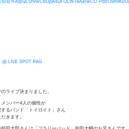
rms/d/e/1FAIpQLSfRwC8OpAsQFOLWTeAa1wCU-PdIrO9InlK
でのライブ決まりました。
、メンバー4人の個性が
現するバンド「トイロイト」さん
ただきます。
の前田太郎さんは「フラリーパッド」前田大輔のお兄さんです