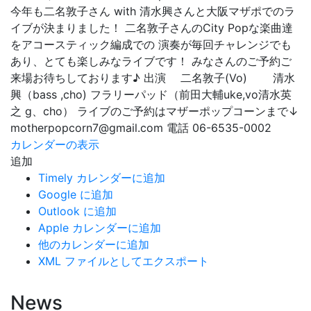
今年も二名敦子さん with 清水興さんと大阪マザポでのラ
イブが決まりました！ 二名敦子さんのCity Popな楽曲達
をアコースティック編成での 演奏が毎回チャレンジでも
あり、とても楽しみなライブです！ みなさんのご予約ご
来場お待ちしております♪ 出演 二名敦子(Vo) 清水
興（bass ,cho) フラリーパッド（前田大輔uke,vo清水英
之 g、cho） ライブのご予約はマザーポップコーンまで↓
motherpopcorn7@gmail.com 電話 06-6535-0002
カレンダーの表示
追加
Timely カレンダーに追加
Google に追加
Outlook に追加
Apple カレンダーに追加
他のカレンダーに追加
XML ファイルとしてエクスポート
News