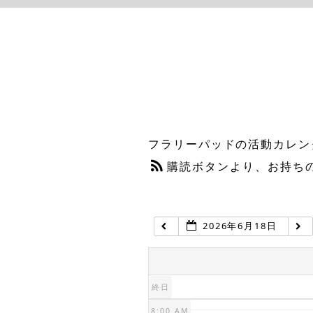
1:00 AM
2:00 AM
3:00 AM
フラリーパッドの活動カレン
4:00 AM
購読ボタンより、お持ち
5:00 AM
2026年6月18日
6:00 AM
7:00 AM
終日
8:00 AM