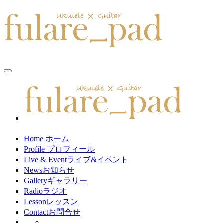
toggle
navigation
Home
ホーム
Profile
プロフィール
Live & Event
ライブ&イベント
News
お知らせ
Gallery
ギャラリー
Radio
ラジオ
Lesson
レッスン
Contact
お問合せ