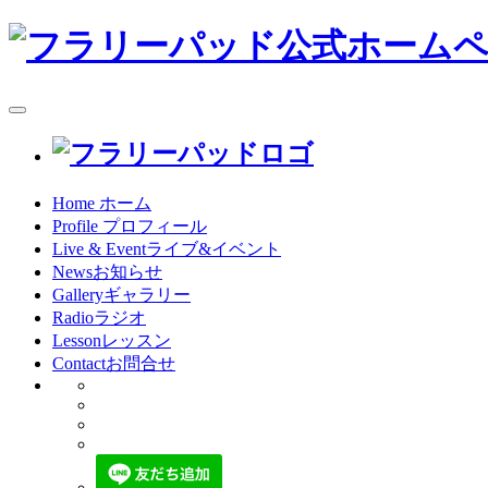
toggle
navigation
Home
ホーム
Profile
プロフィール
Live & Event
ライブ&イベント
News
お知らせ
Gallery
ギャラリー
Radio
ラジオ
Lesson
レッスン
Contact
お問合せ