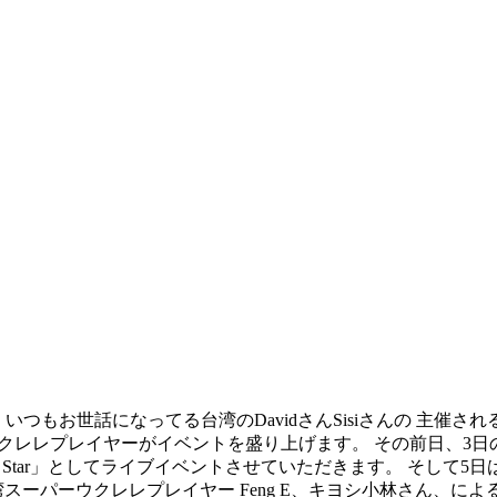
なってる台湾のDavidさんSisiさんの 主催される「The 14th Taiwa
レレプレイヤーがイベントを盛り上げます。 その前日、3日の夜に
tar」としてライブイベントさせていただきます。 そして5日は台北に移動、午前
パーウクレレプレイヤー Feng E、キヨシ小林さん、による、UKU