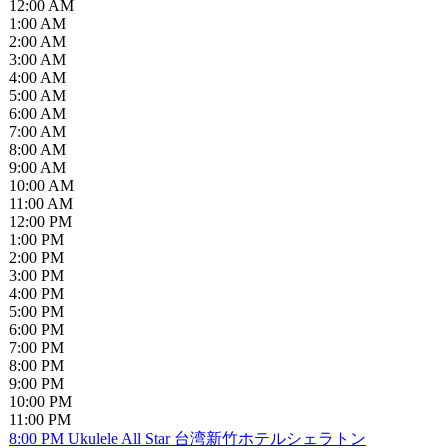
12:00 AM
1:00 AM
2:00 AM
3:00 AM
4:00 AM
5:00 AM
6:00 AM
7:00 AM
8:00 AM
9:00 AM
10:00 AM
11:00 AM
12:00 PM
1:00 PM
2:00 PM
3:00 PM
4:00 PM
5:00 PM
6:00 PM
7:00 PM
8:00 PM
9:00 PM
10:00 PM
11:00 PM
8:00 PM
Ukulele All Star 台湾新竹ホテルシェラトン