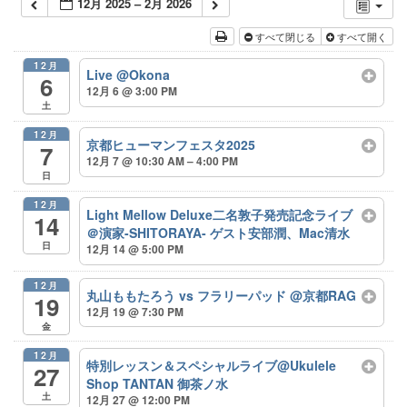
12月 2025 – 2月 2026
すべて閉じる
すべて開く
12月
Live @Okona
6
12月 6 @ 3:00 PM
土
12月
京都ヒューマンフェスタ2025
7
12月 7 @ 10:30 AM – 4:00 PM
日
12月
Light Mellow Deluxe二名敦子発売記念ライブ
14
＠演家-SHITORAYA- ゲスト安部潤、Mac清水
日
12月 14 @ 5:00 PM
12月
丸山ももたろう vs フラリーパッド @京都RAG
19
12月 19 @ 7:30 PM
金
12月
特別レッスン＆スペシャルライブ@Ukulele
27
Shop TANTAN 御茶ノ水
土
12月 27 @ 12:00 PM