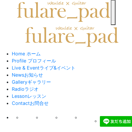
toggle n
Home
ホーム
Profile
プロフィール
Live & Event
ライブ&イベント
News
お知らせ
Gallery
ギャラリー
Radio
ラジオ
Lesson
レッスン
Contact
お問合せ