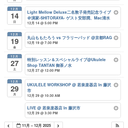
12月
Light Mellow Deluxe二名敦子発売記念ライブ
14
＠演家-SHITORAYA- ゲスト安部潤、Mac清水
日
12月 14 @ 5:00 PM
12月
丸山ももたろう vs フラリーパッド @京都RAG
19
12月 19 @ 7:30 PM
金
12月
特別レッスン＆スペシャルライブ@Ukulele
27
Shop TANTAN 御茶ノ水
土
12月 27 @ 12:00 PM
12月
UKULELE WORKSHOP @ 若泉楽器店 In 藤沢
29
市
月
12月 29 @ 10:30 AM
LIVE @ 若泉楽器店 In 藤沢市
12月 29 @ 3:30 PM
11月 – 12月 2025