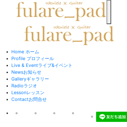
toggle n
Home
ホーム
Profile
プロフィール
Live & Event
ライブ&イベント
News
お知らせ
Gallery
ギャラリー
Radio
ラジオ
Lesson
レッスン
Contact
お問合せ