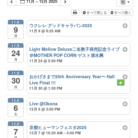
11月 – 12月 2025
すべて閉じる
すべて開く
11月
ウクレレ グッドキャラバン2025
9
11月 9 @ 9:25 AM
日
11月
Light Mellow Deluxe二名敦子発売記念ライブ
24
＠MOTHER POP CORN ゲスト清水興
月
11月 24 @ 5:00 PM
11月
おかげさまで20th Anniversary Year〜 Hall
30
Live Final !!!
日
11月 30 @ 1:30 PM
12月
Live @Okona
6
12月 6 @ 3:00 PM
土
12月
京都ヒューマンフェスタ2025
7
12月 7 @ 10:30 AM – 4:00 PM
日