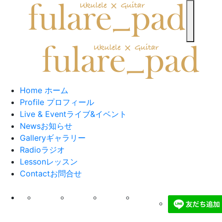
toggle n
Home
ホーム
Profile
プロフィール
Live & Event
ライブ&イベント
News
お知らせ
Gallery
ギャラリー
Radio
ラジオ
Lesson
レッスン
Contact
お問合せ