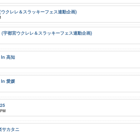
(ウクレレ＆スラッキーフェス連動企画)
M
ad Live (宇都宮ウクレレ＆スラッキーフェス連動企画)
 In 高知
 In 愛媛
25
 PM
酉楽サカタニ