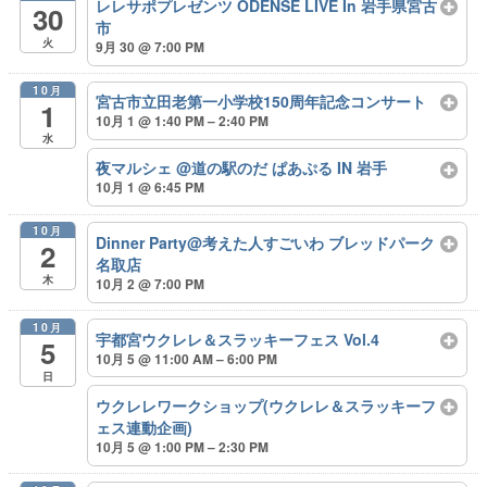
レレサポプレゼンツ ODENSE LIVE In 岩手県宮古
30
市
火
9月 30 @ 7:00 PM
10月
宮古市立田老第一小学校150周年記念コンサート
1
10月 1 @ 1:40 PM – 2:40 PM
水
夜マルシェ @道の駅のだ ぱあぷる IN 岩手
10月 1 @ 6:45 PM
10月
Dinner Party@考えた人すごいわ ブレッドパーク
2
名取店
木
10月 2 @ 7:00 PM
10月
宇都宮ウクレレ＆スラッキーフェス Vol.4
5
10月 5 @ 11:00 AM – 6:00 PM
日
ウクレレワークショップ(ウクレレ＆スラッキーフ
ェス連動企画)
10月 5 @ 1:00 PM – 2:30 PM