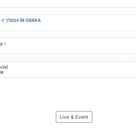
2024 IN OSAKA
p !
cial
PM
Live & Event