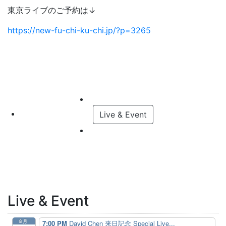
東京ライブのご予約は↓
https://new-fu-chi-ku-chi.jp/?p=3265
Live & Event
Live & Event
8月
7:00 PM
David Chen 来日記念 Special Live...