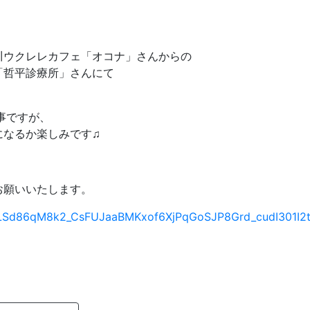
川ウクレレカフェ「オコナ」さんからの
「哲平診療所」さんにて
事ですが、
になるか楽しみです♫
お願いいたします。
IpQLSd86qM8k2_CsFUJaaBMKxof6XjPqGoSJP8Grd_cudI301I2