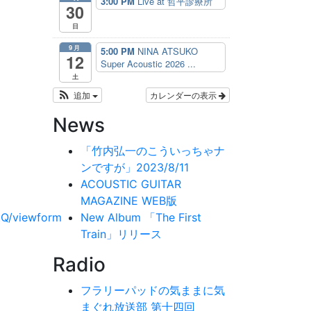
3:00 PM
Live at 哲平診療所
30
日
9月
5:00 PM
NINA ATSUKO
12
Super Acoustic 2026 ...
土
追加
カレンダーの表示
News
「竹内弘一のこういっちゃナ
ンですが」2023/8/11
ACOUSTIC GUITAR
MAGAZINE WEB版
tQ/viewform
New Album 「The First
Train」リリース
Radio
フラリーパッドの気ままに気
まぐれ放送部 第十四回