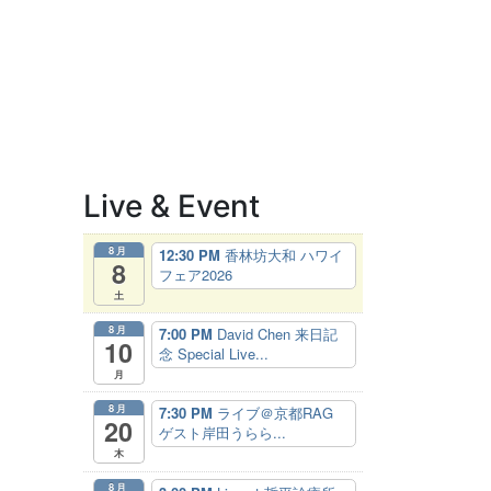
Live & Event
8月
12:30 PM
香林坊大和 ハワイ
8
フェア2026
土
8月
7:00 PM
David Chen 来日記
10
念 Special Live...
月
8月
7:30 PM
ライブ＠京都RAG
20
ゲスト岸田うらら...
木
8月