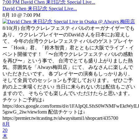
7:00 PM
David Chen 来日記念 Special Live...
David Chen 来日記念 Special Live...
8月 10 @ 7:00 PM
8/10(月) 台湾ウクレレフェスティバルのオーガナイザーでも
あり、 ウクレレプレイヤーのDavidさんを日本にお迎えし
て、 今年の台湾ウクレレフェスティバルのゲストプレイヤ
ー 「Hook」君、「鈴木智貴」君とともに大阪でライブ・イ
ベント開催です！ 「〜台湾ウクレレフェスティバルの感動
を再び〜」という事で、 台湾でとても盛り上がりました熱
気、雰囲気を「Always梅田店」にて、 みなさんに楽しんで
いただきたいです。 各プレイヤーの演奏もしっかりあり、
そして全員でのセッションも予定しております。 ぜひご予
約の上ご来場ください♪ 当日に来られない方は配信もござい
ますので、 そちらでも楽しんでいただけたらと思います。
チケットご予約は↓
https://docs.google.com/forms/d/e/1FAIpQLSfsS0WNMFwEktW
5gswG_2iw/viewform 配信チケットは↓
https://premier.twitcasting.tv/alwaysitami1/shopcart/435700
8月
20
木