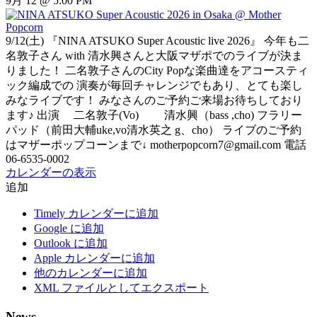
9月 12 @ 5:00 PM
9/12(土) 『NINA ATSUKO Super Acoustic live 2026』 今年も二
名敦子さん with 清水興さんと大阪マザポでのライブが決ま
りました！ 二名敦子さんのCity Popな楽曲達をアコースティ
ック編成での 演奏が毎回チャレンジでもあり、とても楽し
みなライブです！ みなさんのご予約ご来場お待ちしており
ます♪ 出演 二名敦子(Vo) 清水興（bass ,cho) フラリー
パッド（前田大輔uke,vo清水英之 g、cho） ライブのご予約
はマザーポップコーンまで↓ motherpopcorn7@gmail.com 電話
06-6535-0002
カレンダーの表示
追加
Timely カレンダーに追加
Google に追加
Outlook に追加
Apple カレンダーに追加
他のカレンダーに追加
XML ファイルとしてエクスポート
News