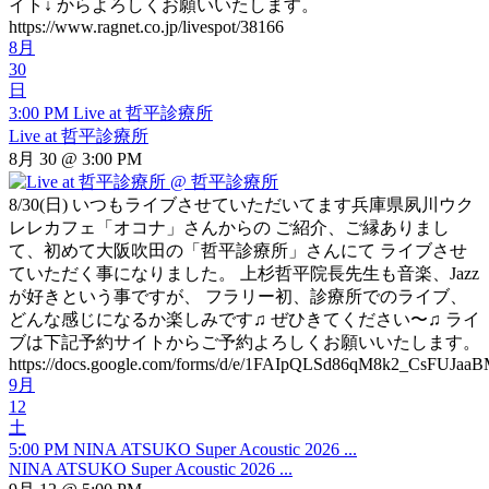
イト↓ からよろしくお願いいたします。
https://www.ragnet.co.jp/livespot/38166
8月
30
日
3:00 PM
Live at 哲平診療所
Live at 哲平診療所
8月 30 @ 3:00 PM
8/30(日) いつもライブさせていただいてます兵庫県夙川ウク
レレカフェ「オコナ」さんからの ご紹介、ご縁ありまし
て、初めて大阪吹田の「哲平診療所」さんにて ライブさせ
ていただく事になりました。 上杉哲平院長先生も音楽、Jazz
が好きという事ですが、 フラリー初、診療所でのライブ、
どんな感じになるか楽しみです♫ ぜひきてください〜♫ ライ
ブは下記予約サイトからご予約よろしくお願いいたします。
https://docs.google.com/forms/d/e/1FAIpQLSd86qM8k2_CsFUJa
9月
12
土
5:00 PM
NINA ATSUKO Super Acoustic 2026 ...
NINA ATSUKO Super Acoustic 2026 ...