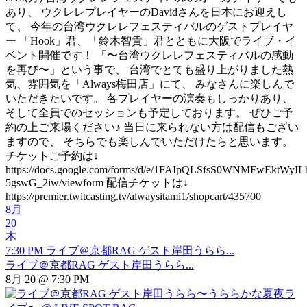
あり、 ウクレレプレイヤーのDavidさんを日本にお迎えし
て、 今年の台湾ウクレレフェスティバルのゲストプレイヤ
ー 「Hook」君、「鈴木智貴」君とともに大阪でライブ・イ
ベント開催です！ 「〜台湾ウクレレフェスティバルの感動
を再び〜」という事で、 台湾でとても盛り上がりました熱
気、雰囲気を「Always梅田店」にて、 みなさんに楽しんで
いただきたいです。 各プレイヤーの演奏もしっかりあり、
そして全員でのセッションも予定しております。 ぜひご予
約の上ご来場ください♪ 当日に来られない方は配信もござい
ますので、 そちらでも楽しんでいただけたらと思います。
チケットご予約は↓
https://docs.google.com/forms/d/e/1FAIpQLSfsS0WNMFwEktW
5gswG_2iw/viewform 配信チケットは↓
https://premier.twitcasting.tv/alwaysitami1/shopcart/435700
8月
20
木
7:30 PM
ライブ＠京都RAG ゲスト岸田うらら...
ライブ＠京都RAG ゲスト岸田うらら...
8月 20 @ 7:30 PM