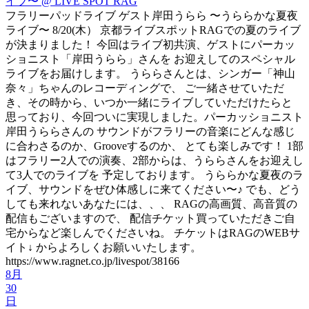
フラリーパッドライブ ゲスト岸田うらら 〜うららかな夏夜
ライブ〜 8/20(木） 京都ライブスポットRAGでの夏のライブ
が決まりました！ 今回はライブ初共演、ゲストにパーカッ
ショニスト「岸田うらら」さんを お迎えしてのスペシャル
ライブをお届けします。 うららさんとは、シンガー「神山
奈々」ちゃんのレコーディングで、 ご一緒させていただ
き、その時から、いつか一緒にライブしていただけたらと
思っており、今回ついに実現しました。パーカッショニスト
岸田うららさんの サウンドがフラリーの音楽にどんな感じ
に合わさるのか、Grooveするのか、 とても楽しみです！ 1部
はフラリー2人での演奏、2部からは、うららさんをお迎えし
て3人でのライブを 予定しております。 うららかな夏夜のラ
イブ、サウンドをぜひ体感しに来てください〜♪ でも、どう
しても来れないあなたには、、、 RAGの高画質、高音質の
配信もございますので、 配信チケット買っていただきご自
宅からなど楽しんでくださいね。 チケットはRAGのWEBサ
イト↓ からよろしくお願いいたします。
https://www.ragnet.co.jp/livespot/38166
8月
30
日