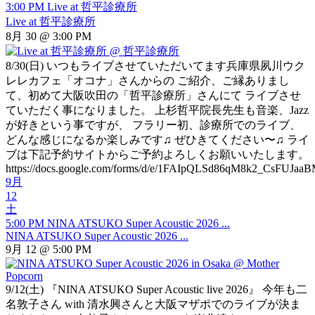
3:00 PM
Live at 哲平診療所
Live at 哲平診療所
8月 30 @ 3:00 PM
8/30(日) いつもライブさせていただいてます兵庫県夙川ウク
レレカフェ「オコナ」さんからの ご紹介、ご縁ありまし
て、初めて大阪吹田の「哲平診療所」さんにて ライブさせ
ていただく事になりました。 上杉哲平院長先生も音楽、Jazz
が好きという事ですが、 フラリー初、診療所でのライブ、
どんな感じになるか楽しみです♫ ぜひきてください〜♫ ライ
ブは下記予約サイトからご予約よろしくお願いいたします。
https://docs.google.com/forms/d/e/1FAIpQLSd86qM8k2_CsFUJa
9月
12
土
5:00 PM
NINA ATSUKO Super Acoustic 2026 ...
NINA ATSUKO Super Acoustic 2026 ...
9月 12 @ 5:00 PM
9/12(土) 『NINA ATSUKO Super Acoustic live 2026』 今年も二
名敦子さん with 清水興さんと大阪マザポでのライブが決ま