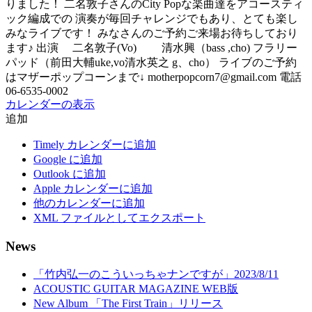
りました！ 二名敦子さんのCity Popな楽曲達をアコースティ
ック編成での 演奏が毎回チャレンジでもあり、とても楽し
みなライブです！ みなさんのご予約ご来場お待ちしており
ます♪ 出演 二名敦子(Vo) 清水興（bass ,cho) フラリー
パッド（前田大輔uke,vo清水英之 g、cho） ライブのご予約
はマザーポップコーンまで↓ motherpopcorn7@gmail.com 電話
06-6535-0002
カレンダーの表示
追加
Timely カレンダーに追加
Google に追加
Outlook に追加
Apple カレンダーに追加
他のカレンダーに追加
XML ファイルとしてエクスポート
News
「竹内弘一のこういっちゃナンですが」2023/8/11
ACOUSTIC GUITAR MAGAZINE WEB版
New Album 「The First Train」リリース