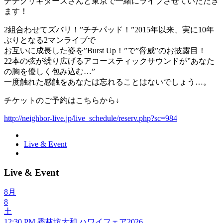
チチクリギターズさんと東京で一緒にライブさせていただき
ます！
2組合わせてズバリ！”チチパッド！”2015年以来、実に10年
ぶりとなる2マンライブで
お互いに成長した姿を”Burst Up！”で”脅威”のお披露目！
22本の弦が繰り広げるアコースティックサウンドが”あなた
の胸を優しく包み込む…”
一度触れた感触をあなたは忘れることはないでしょう…。
チケットのご予約はこちらから↓
http://neighbor-live.jp/live_schedule/reserv.php?sc=984
Live & Event
Live & Event
8月
8
土
12:30 PM
香林坊大和 ハワイフェア2026