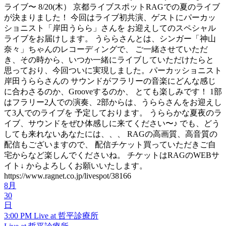
ライブ〜 8/20(木） 京都ライブスポットRAGでの夏のライブ
が決まりました！ 今回はライブ初共演、ゲストにパーカッ
ショニスト「岸田うらら」さんを お迎えしてのスペシャル
ライブをお届けします。 うららさんとは、シンガー「神山
奈々」ちゃんのレコーディングで、 ご一緒させていただ
き、その時から、いつか一緒にライブしていただけたらと
思っており、今回ついに実現しました。パーカッショニスト
岸田うららさんの サウンドがフラリーの音楽にどんな感じ
に合わさるのか、Grooveするのか、 とても楽しみです！ 1部
はフラリー2人での演奏、2部からは、うららさんをお迎えし
て3人でのライブを 予定しております。 うららかな夏夜のラ
イブ、サウンドをぜひ体感しに来てください〜♪ でも、どう
しても来れないあなたには、、、 RAGの高画質、高音質の
配信もございますので、 配信チケット買っていただきご自
宅からなど楽しんでくださいね。 チケットはRAGのWEBサ
イト↓ からよろしくお願いいたします。
https://www.ragnet.co.jp/livespot/38166
8月
30
日
3:00 PM
Live at 哲平診療所