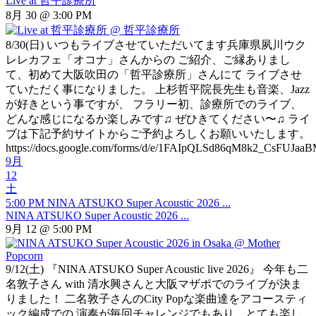
Live at 哲平診療所
8月 30 @ 3:00 PM
8/30(日) いつもライブさせていただいてます兵庫県夙川ウク
レレカフェ「オコナ」さんからの ご紹介、ご縁ありまし
て、初めて大阪吹田の「哲平診療所」さんにて ライブさせ
ていただく事になりました。 上杉哲平院長先生も音楽、Jazz
が好きという事ですが、 フラリー初、診療所でのライブ、
どんな感じになるか楽しみです♫ ぜひきてください〜♫ ライ
ブは下記予約サイトからご予約よろしくお願いいたします。
https://docs.google.com/forms/d/e/1FAIpQLSd86qM8k2_CsFUJa
9月
12
土
5:00 PM
NINA ATSUKO Super Acoustic 2026 ...
NINA ATSUKO Super Acoustic 2026 ...
9月 12 @ 5:00 PM
9/12(土) 『NINA ATSUKO Super Acoustic live 2026』 今年も二
名敦子さん with 清水興さんと大阪マザポでのライブが決ま
りました！ 二名敦子さんのCity Popな楽曲達をアコースティ
ック編成での 演奏が毎回チャレンジでもあり、とても楽し