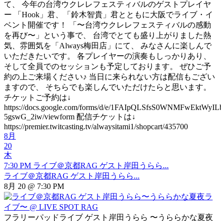
て、 今年の台湾ウクレレフェスティバルのゲストプレイヤ
ー 「Hook」君、「鈴木智貴」君とともに大阪でライブ・イ
ベント開催です！ 「〜台湾ウクレレフェスティバルの感動
を再び〜」という事で、 台湾でとても盛り上がりました熱
気、雰囲気を「Always梅田店」にて、 みなさんに楽しんで
いただきたいです。 各プレイヤーの演奏もしっかりあり、
そして全員でのセッションも予定しております。 ぜひご予
約の上ご来場ください♪ 当日に来られない方は配信もござい
ますので、 そちらでも楽しんでいただけたらと思います。
チケットご予約は↓
https://docs.google.com/forms/d/e/1FAIpQLSfsS0WNMFwEktW
5gswG_2iw/viewform 配信チケットは↓
https://premier.twitcasting.tv/alwaysitami1/shopcart/435700
8月
20
木
7:30 PM
ライブ＠京都RAG ゲスト岸田うらら...
ライブ＠京都RAG ゲスト岸田うらら...
8月 20 @ 7:30 PM
フラリーパッドライブ ゲスト岸田うらら 〜うららかな夏夜