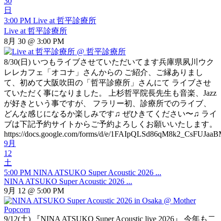
30
日
3:00 PM
Live at 哲平診療所
Live at 哲平診療所
8月 30 @ 3:00 PM
8/30(日) いつもライブさせていただいてます兵庫県夙川ウク
レレカフェ「オコナ」さんからの ご紹介、ご縁ありまし
て、初めて大阪吹田の「哲平診療所」さんにて ライブさせ
ていただく事になりました。 上杉哲平院長先生も音楽、Jazz
が好きという事ですが、 フラリー初、診療所でのライブ、
どんな感じになるか楽しみです♫ ぜひきてください〜♫ ライ
ブは下記予約サイトからご予約よろしくお願いいたします。
https://docs.google.com/forms/d/e/1FAIpQLSd86qM8k2_CsFUJa
9月
12
土
5:00 PM
NINA ATSUKO Super Acoustic 2026 ...
NINA ATSUKO Super Acoustic 2026 ...
9月 12 @ 5:00 PM
9/12(土) 『NINA ATSUKO Super Acoustic live 2026』 今年も二