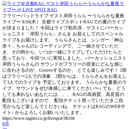
フラリーパッドライブ ゲスト岸田うらら 〜うららかな夏夜
ライブ〜 8/20(木） 京都ライブスポットRAGでの夏のライブ
が決まりました！ 今回はライブ初共演、ゲストにパーカッ
ショニスト「岸田うらら」さんを お迎えしてのスペシャル
ライブをお届けします。 うららさんとは、シンガー「神山
奈々」ちゃんのレコーディングで、 ご一緒させていただ
き、その時から、いつか一緒にライブしていただけたらと
思っており、今回ついに実現しました。パーカッショニスト
岸田うららさんの サウンドがフラリーの音楽にどんな感じ
に合わさるのか、Grooveするのか、 とても楽しみです！ 1部
はフラリー2人での演奏、2部からは、うららさんをお迎えし
て3人でのライブを 予定しております。 うららかな夏夜のラ
イブ、サウンドをぜひ体感しに来てください〜♪ でも、どう
しても来れないあなたには、、、 RAGの高画質、高音質の
配信もございますので、 配信チケット買っていただきご自
宅からなど楽しんでくださいね。 チケットはRAGのWEBサ
イト↓ からよろしくお願いいたします。
https://www.ragnet.co.jp/livespot/38166
8月