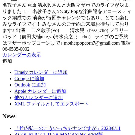
名敦子さん with 清水興さんと大阪マザポでのライブが決ま
りました！ 二名敦子さんのCity Popな楽曲達をアコースティ
ック編成での 演奏が毎回チャレンジでもあり、とても楽し
みなライブです！ みなさんのご予約ご来場お待ちしており
ます♪ 出演 二名敦子(Vo) 清水興（bass ,cho) フラリー
パッド（前田大輔uke,vo清水英之 g、cho） ライブのご予約
はマザーポップコーンまで↓ motherpopcorn7@gmail.com 電話
06-6535-0002
カレンダーの表示
追加
Timely カレンダーに追加
Google に追加
Outlook に追加
Apple カレンダーに追加
他のカレンダーに追加
XML ファイルとしてエクスポート
News
「竹内弘一のこういっちゃナンですが」2023/8/11
ACOUSTIC GUITAR MAGAZINE WEB版