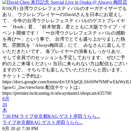
8/10(月) 台湾ウクレレフェスティバルのオーガナイザーでも
あり、 ウクレレプレイヤーのDavidさんを日本にお迎えし
て、 今年の台湾ウクレレフェスティバルのゲストプレイヤ
ー 「Hook」君、「鈴木智貴」君とともに大阪でライブ・イ
ベント開催です！ 「〜台湾ウクレレフェスティバルの感動
を再び〜」という事で、 台湾でとても盛り上がりました熱
気、雰囲気を「Always梅田店」にて、 みなさんに楽しんで
いただきたいです。 各プレイヤーの演奏もしっかりあり、
そして全員でのセッションも予定しております。 ぜひご予
約の上ご来場ください♪ 当日に来られない方は配信もござい
ますので、 そちらでも楽しんでいただけたらと思います。
チケットご予約は↓
https://docs.google.com/forms/d/e/1FAIpQLSfsS0WNMFwEktW
5gswG_2iw/viewform 配信チケットは↓
https://premier.twitcasting.tv/alwaysitami1/shopcart/435700
8月
20
木
7:30 PM
ライブ＠京都RAG ゲスト岸田うらら...
ライブ＠京都RAG ゲスト岸田うらら...
8月 20 @ 7:30 PM